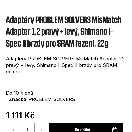
e
t
Adaptéry PROBLEM SOLVERS MisMatch
e
n
Adapter 1.2 pravý + levý, Shimano I-
a
Spec II brzdy pro SRAM řazení, 22g
j
í
Adaptéry PROBLEM SOLVERS MisMatch Adapter 1.2
pravý + levý, Shimano I-Spec II brzdy pro SRAM
t
řazení
?
Do 10-ti dnů
Značka:
PROBLEM SOLVERS
HLEDAT
1 111 Kč
Měrná
cena:
Do košíku