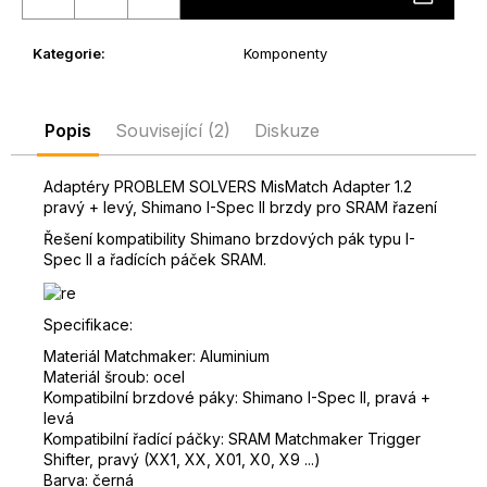
D
o
Kategorie
:
Komponenty
p
o
r
Popis
Související (2)
Diskuze
u
č
Adaptéry PROBLEM SOLVERS MisMatch Adapter 1.2
u
pravý + levý, Shimano I-Spec II brzdy pro SRAM řazení
j
e
Řešení kompatibility Shimano brzdových pák typu I-
Spec II a řadících páček SRAM.
m
e
Specifikace:
Materiál Matchmaker: Aluminium
Materiál šroub: ocel
Kompatibilní brzdové páky: Shimano I-Spec II, pravá +
levá
Kompatibilní řadící páčky: SRAM Matchmaker Trigger
Shifter, pravý (XX1, XX, X01, X0, X9 ...)
Barva: černá