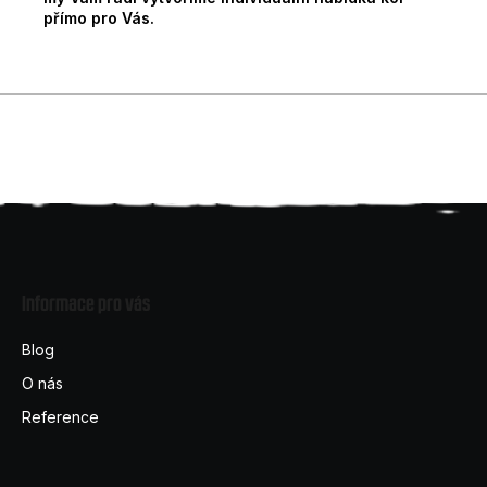
přímo pro Vás.
Z
á
Informace pro vás
p
a
Blog
t
O nás
í
Reference