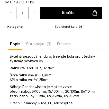
Měrná
od 6 495 Kč / 1 ks
D
cena:
o
Do košíku
p
o
r
Kategorie
:
Zapletená kola 26"
u
č
u
Popis
Související (3)
Diskuze
j
e
Bytelná sjezdová, enduro, freeride kola pro všechny
m
systémy pevných os.
e
Ráfky PW Thrill 26", 32 děr:
Šířka ráfku vnější: 30,8mm
Šířka ráfku vnitřní: 25mm
Náboje Panchowheels je možné zvolit:
přední náboj: 5/100mm, 15/100mm, 20/100m, 15/110mm
zadní náboj: 5/135mm, 12/142mm, 12/148mm
Ořech: Shimano/SRAM, XD, Microspline