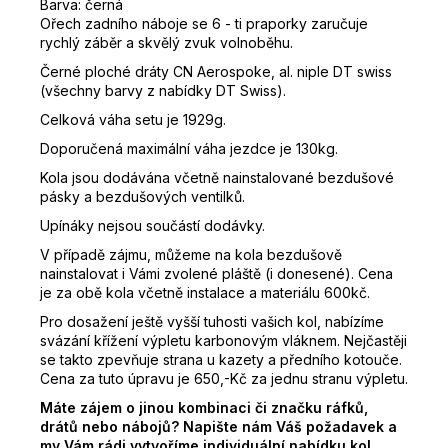
Barva: černá
Ořech zadního náboje se 6 - ti praporky zaručuje
rychlý záběr a skvělý zvuk volnoběhu.
Černé ploché dráty CN Aerospoke, al. niple DT swiss
(všechny barvy z nabídky DT Swiss).
Celková váha setu je 1929g.
Doporučená maximální váha jezdce je 130kg.
Kola jsou dodávána včetně nainstalované bezdušové
pásky a bezdušových ventilků.
Upínáky nejsou součástí dodávky.
V případě zájmu, můžeme na kola bezdušově
nainstalovat i Vámi zvolené pláště (i donesené). Cena
je za obě kola včetně instalace a materiálu 600kč.
Pro dosažení ještě vyšší tuhosti vašich kol, nabízíme
svázání křížení výpletu karbonovým vláknem. Nejčastěji
se takto zpevňuje strana u kazety a předního kotouče.
Cena za tuto úpravu je 650,-Kč za jednu stranu výpletu.
Máte zájem o jinou kombinaci či značku ráfků,
drátů nebo nábojů? Napište nám Váš požadavek a
my Vám rádi vytvoříme individuální nabídku kol