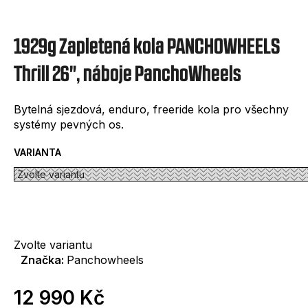
e
t
1929g Zapletená kola PANCHOWHEELS
e
n
Thrill 26", náboje PanchoWheels
a
Bytelná sjezdová, enduro, freeride kola pro všechny
j
systémy pevných os.
í
VARIANTA
t
?
Zvolte variantu
Značka:
Panchowheels
HLEDAT
12 990 Kč