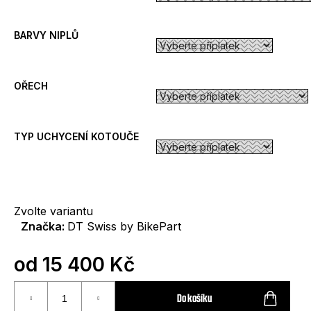
D
o
BARVY NIPLŮ
p
o
r
OŘECH
u
č
u
j
TYP UCHYCENÍ KOTOUČE
e
m
e
Zvolte variantu
Značka:
DT Swiss by BikePart
od
15 400 Kč
Měrná
cena:
Do košíku