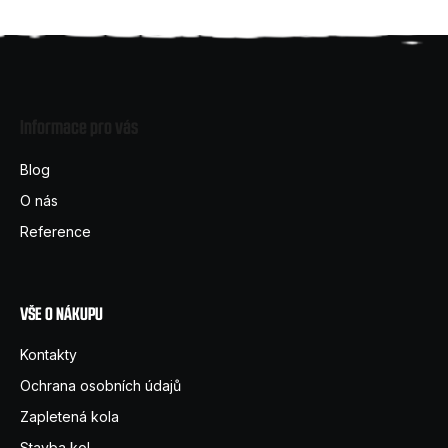
Z
á
Informace pro vás
p
a
Blog
t
O nás
í
Reference
VŠE O NÁKUPU
Kontakty
Ochrana osobních údajů
Zapletená kola
Stavba kol