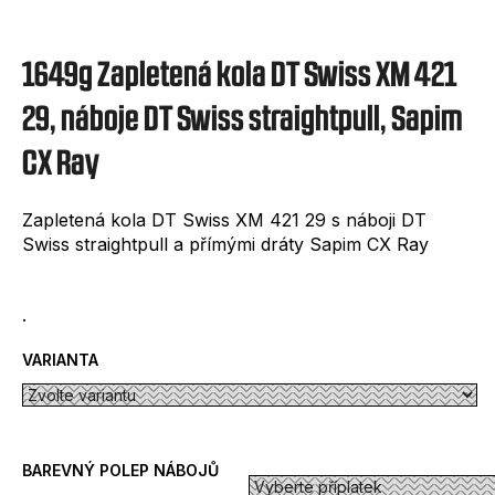
e
t
1649g Zapletená kola DT Swiss XM 421
e
n
29, náboje DT Swiss straightpull, Sapim
a
CX Ray
j
í
Zapletená kola DT Swiss XM 421 29 s náboji DT
Swiss straightpull a přímými dráty Sapim CX Ray
t
?
.
VARIANTA
HLEDAT
BAREVNÝ POLEP NÁBOJŮ