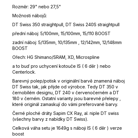
Rozměr: 29" nebo 27,5"
Možnosti nábojů:
DT Swiss 350 straightpull, DT Swiss 240S straightpull
přední náboj: 5/100mm, 15/100mm, 15/110 BOOST
zadní náboj: 5/135mm, 10/135mm , 12/142mm, 12/148mm
BOOST
Ořech: HG Shimano/SRAM, XD, Microspline
a to buď pro uchycení kotouče IS ( 6 děr ) nebo
Centerlock.
Barevný polep/potisk v originální barvě znamená náboj
DT Swiss tak, jak přijde od výrobce. Tedy DT 350 v
černobílém designu, DT 240 v červenočerném a DT
180 v černém. Ostatní varianty jsou barevné přelepy ,
které originál zamaskují do vámi preferované barvy.
Černé ploché dráty Sapim CX Ray, al. niple DT swiss
(všechny barvy z nabídky DT Swiss).
Celková váha setu je 1649g s náboji IS ( 6 děr ) verze
boost