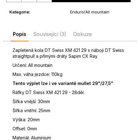
Kategorie
:
Enduro/All mountain
Popis
Související (3)
Diskuze
Zapletená kola DT Swiss XM 421 29 s náboji DT Swiss
straightpull a přímými dráty Sapim CX Ray
Určení: All mountain
Max. váha jezdce: 110kg
Tento výplet lze i ve variantě mullet 29"/27,5"
Ráfky DT Swiss XM 421 29 - 28děr.
Šířka vnější: 30mm
Šířka vnitřní: 25mm
Výška: 20mm
Offset: 0mm
Materiál: Aluminium