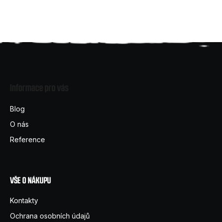
Z
á
Informace pro vás
p
a
Blog
t
O nás
í
Reference
VŠE O NÁKUPU
Kontakty
Ochrana osobních údajů