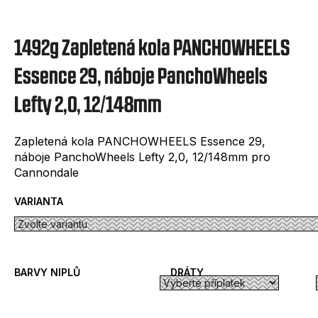
e
t
1492g Zapletená kola PANCHOWHEELS
e
n
Essence 29, náboje PanchoWheels
a
Lefty 2,0, 12/148mm
j
í
Zapletená kola PANCHOWHEELS Essence 29,
náboje PanchoWheels Lefty 2,0, 12/148mm pro
t
Cannondale
?
VARIANTA
HLEDAT
BARVY NIPLŮ
DRÁTY