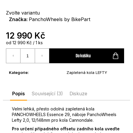
D
Zvolte variantu
o
Značka:
PanchoWheels by BikePart
p
o
r
12 990 Kč
u
Měrná
od 12 990 Kč / 1 ks
č
cena:
u
Do košíku
j
e
m
Kategorie
:
Zapletená kola LEFTY
e
Popis
Související (3)
Diskuze
Velmi lehká, přesto odolná zapletená kola
PANCHOWHEELS Essence 29, náboje PanchoWheels
Lefty 2,0, 12/148mm pro
kola
Cannondale.
Pro určení případného offsetu zadního kola uveďte