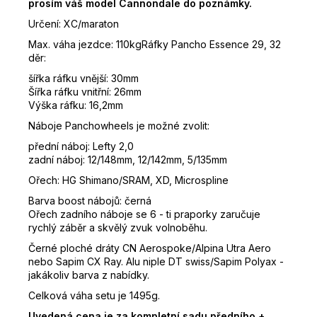
prosím váš model Cannondale do poznámky.
Určení: XC/maraton
Max. váha jezdce: 110kgRáfky Pancho Essence 29, 32
děr:
šířka ráfku vnější: 30mm
Šířka ráfku vnitřní: 26mm
Výška ráfku: 16,2mm
Náboje Panchowheels je možné zvolit:
přední náboj: Lefty 2,0
zadní náboj: 12/148mm, 12/142mm, 5/135mm
Ořech: HG Shimano/SRAM, XD, Microspline
Barva boost nábojů: černá
Ořech zadního náboje se 6 - ti praporky zaručuje
rychlý záběr a skvělý zvuk volnoběhu.
Černé ploché dráty CN Aerospoke/Alpina Utra Aero
nebo Sapim CX Ray. Alu niple DT swiss/Sapim Polyax -
jakákoliv barva z nabídky.
Celková váha setu je 1495g.
Uvedená cena je za kompletní sadu předního +