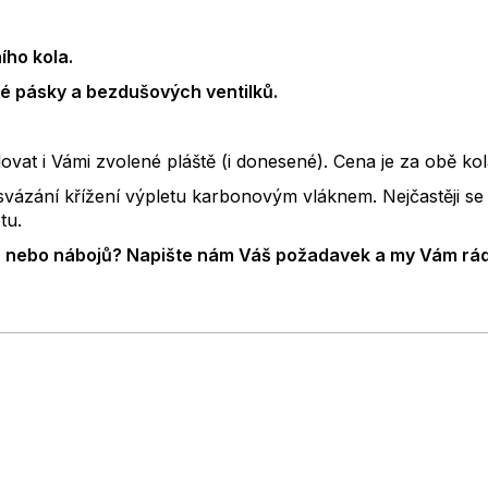
ího kola.
é pásky a bezdušových ventilků.
at i Vámi zvolené pláště (i donesené). Cena je za obě kol
e svázání křížení výpletu karbonovým vláknem. Nejčastěji se
tu.
ů nebo nábojů? Napište nám Váš požadavek a my Vám rádi 