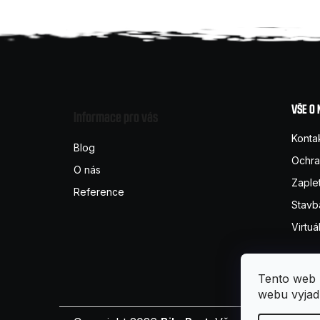
Z
á
VŠE O
Informace pro vás
p
Konta
Blog
Ochra
O nás
a
Zaple
Reference
t
Stavb
Virtuá
í
Tento web 
webu vyjadř