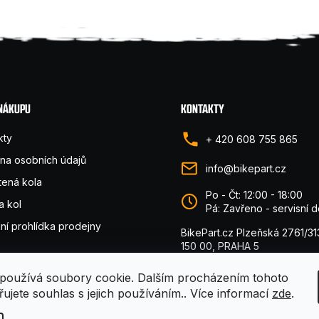
 NÁKUPU
KONTAKTY
kty
+ 420 608 755 865
na osobních údajů
info@bikepart.cz
tená kola
Po - Čt: 12:00 - 18:00
a kol
Pá: Zavřeno - servisní 
lní prohlídka prodejny
BikePart.cz Plzeňská 2761/31
150 00, PRAHA 5
používá soubory cookie. Dalším procházením tohoto
ujete souhlas s jejich používáním.. Více informací
zde
.