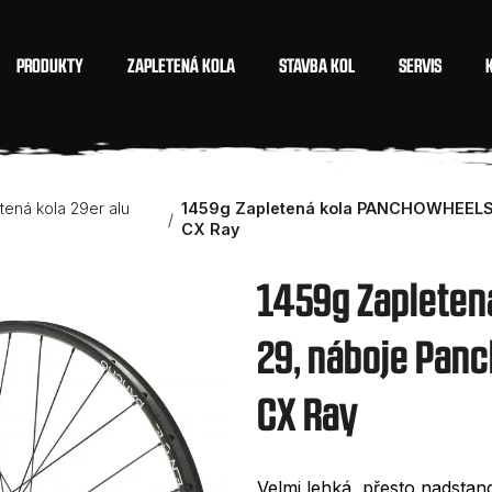
PRODUKTY
ZAPLETENÁ KOLA
STAVBA KOL
SERVIS
Co potřebujete najít?
tená kola 29er alu
1459g Zapletená kola PANCHOWHEELS
CX Ray
HLEDAT
1459g Zaplete
29, náboje Pan
Doporučujeme
CX Ray
Velmi lehká, přesto nadst