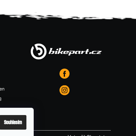
den
3
Souhlasím