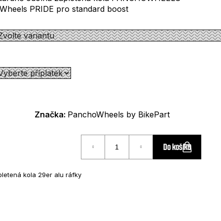
oWheels PRIDE pro standard boost
Značka:
PanchoWheels by BikePart
Do košíku
letená kola 29er alu ráfky