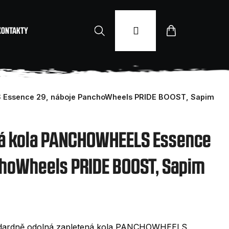
Hledat
Přihlášení
Nákupní
KONTAKTY
košík
 Essence 29, náboje PanchoWheels PRIDE BOOST, Sapim
ná kola PANCHOWHEELS Essence
choWheels PRIDE BOOST, Sapim
andardně odolná zapletená kola PANCHOWHEELS