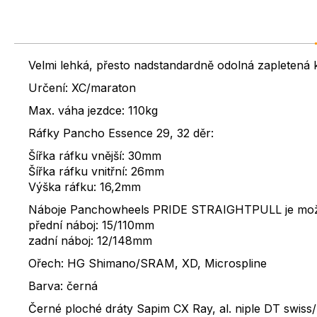
Velmi lehká, přesto nadstandardně odolná zaplete
Určení: XC/maraton
Max. váha jezdce: 110kg
Ráfky Pancho Essence 29, 32 děr:
Šířka ráfku vnější: 30mm
Šířka ráfku vnitřní: 26mm
Výška ráfku: 16,2mm
Náboje Panchowheels PRIDE STRAIGHTPULL je možn
přední náboj: 15/110mm
zadní náboj: 12/148mm
Ořech: HG Shimano/SRAM, XD, Microspline
Barva: černá
Černé ploché dráty Sapim CX Ray, al. niple DT swiss/