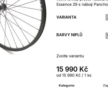
Essence 29 s náboji Panch
VARIANTA
BARVY NIPLŮ
Zvolte variantu
15 990 Kč
Měrná
od 15 990 Kč / 1 ks
cena:
Kategorie
:
Zap